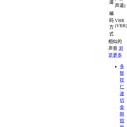
道
声道)
编
码
VBR
(VBR
方
式
相似的
声音
浏
览更多
多
智
钦
仁
波
切
金
刚
铠