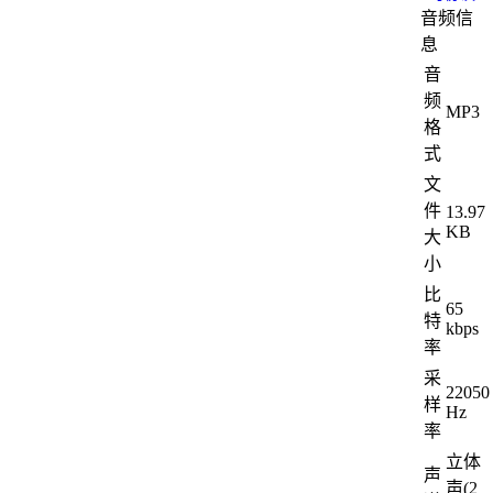
音频信
息
音
频
MP3
格
式
文
件
13.97
KB
大
小
比
65
特
kbps
率
采
22050
样
Hz
率
立体
声
声(2