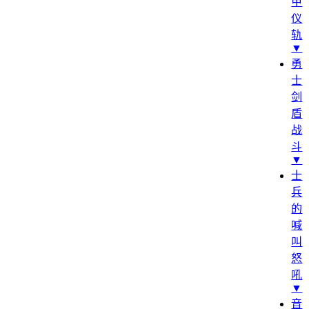
甲
仪
轨
▼
勇
士
剑
盾
战
斗
▼
士
兵
的
喊
叫
怒
吼
▼
音