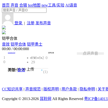
首页
声音
合辑
hot
地图
new
工具/实验
AI语音
登录
|
注册
发布声音
铠甲合体
音效
铠甲合体
铠甲勇士
00:00
/
00:00:000
点评声音
natsume333
铠甲合体
1
998
8
2
0
0
29
2026-05-30
上传
类型:
音效
5.0
(1)
CC知识共享
|
声音规范
|
版权声明
|
用户条款
|
隐私申明
|
关于
Copyright © 2013-2026
耳聆网
All Rights Reserved
粤ICP备14013