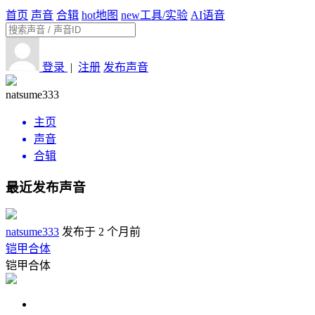
首页
声音
合辑
hot
地图
new
工具/实验
AI语音
登录
|
注册
发布声音
natsume333
主页
声音
合辑
最近发布声音
natsume333
发布于 2 个月前
铠甲合体
铠甲合体