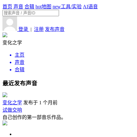
首页
声音
合辑
hot
地图
new
工具/实验
AI语音
登录
|
注册
发布声音
变化之学
主页
声音
合辑
最近发布声音
变化之学
发布于 1 个月前
试做交响
自己创作的第一部音乐作品。