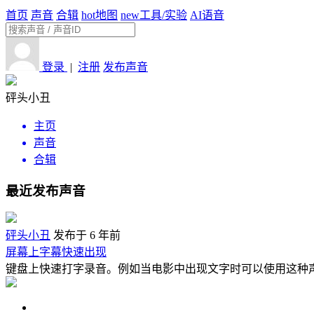
首页
声音
合辑
hot
地图
new
工具/实验
AI语音
登录
|
注册
发布声音
砰头小丑
主页
声音
合辑
最近发布声音
砰头小丑
发布于 6 年前
屏幕上字幕快速出现
键盘上快速打字录音。例如当电影中出现文字时可以使用这种