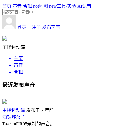
首页
声音
合辑
hot
地图
new
工具/实验
AI语音
登录
|
注册
发布声音
主播运动猫
主页
声音
合辑
最近发布声音
主播运动猫
发布于 7 年前
油锅炸茄子
TascamDR05录制的声音。