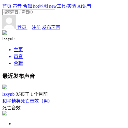
首页
声音
合辑
hot
地图
new
工具/实验
AI语音
登录
|
注册
发布声音
lzxynb
主页
声音
合辑
最近发布声音
lzxynb
发布于 1 个月前
和平精英死亡音效（男）
死亡音效