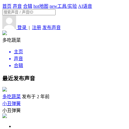
首页
声音
合辑
hot
地图
new
工具/实验
AI语音
登录
|
注册
发布声音
多吃蔬菜
主页
声音
合辑
最近发布声音
多吃蔬菜
发布于 2 年前
小丑弹簧
小丑弹簧