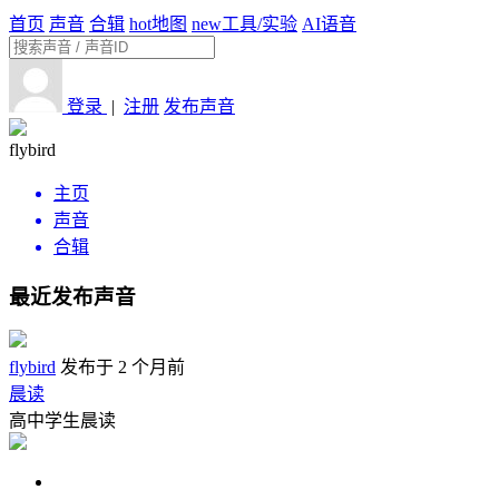
首页
声音
合辑
hot
地图
new
工具/实验
AI语音
登录
|
注册
发布声音
flybird
主页
声音
合辑
最近发布声音
flybird
发布于 2 个月前
晨读
高中学生晨读