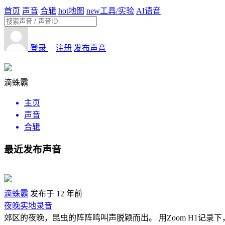
首页
声音
合辑
hot
地图
new
工具/实验
AI语音
登录
|
注册
发布声音
滴蛛霸
主页
声音
合辑
最近发布声音
滴蛛霸
发布于 12 年前
夜晚实地录音
郊区的夜晚，昆虫的阵阵鸣叫声脱颖而出。 用Zoom H1记录