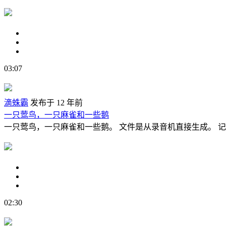
03:07
滴蛛霸
发布于 12 年前
一只莺鸟，一只麻雀和一些鹅
一只莺鸟，一只麻雀和一些鹅。 文件是从录音机直接生成。 记录使用 P
02:30