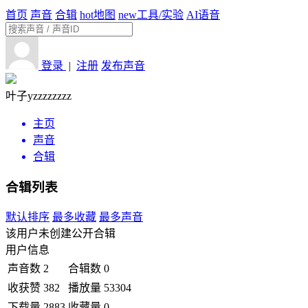
首页
声音
合辑
hot
地图
new
工具/实验
AI语音
登录
|
注册
发布声音
叶子yzzzzzzzz
主页
声音
合辑
合辑列表
默认排序
最多收藏
最多声音
该用户未创建公开合辑
用户信息
声音数
2
合辑数
0
收获赞
382
播放量
53304
下载量
2883
收藏量
0