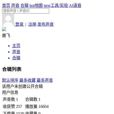
首页
声音
合辑
hot
地图
new
工具/实验
AI语音
登录
|
注册
发布声音
鹿飞
主页
声音
合辑
合辑列表
默认排序
最多收藏
最多声音
该用户未创建公开合辑
用户信息
声音数
1
合辑数
1
收获赞
257
播放量
16604
下载量
1520
收藏量
0