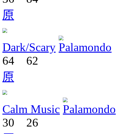
原
Dark/Scary
64
62
原
Calm Music
30
26