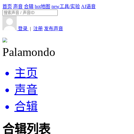
首页
声音
合辑
hot
地图
new
工具/实验
AI语音
登录
|
注册
发布声音
Palamondo
主页
声音
合辑
合辑列表