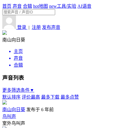
首页
声音
合辑
hot
地图
new
工具/实验
AI语音
登录
|
注册
发布声音
南山向日葵
主页
声音
合辑
声音列表
更多筛选条件▼
默认排序
评价最高
最多下载
最多点赞
南山向日葵
发布于 6 年前
鸟叫声
室外鸟叫声