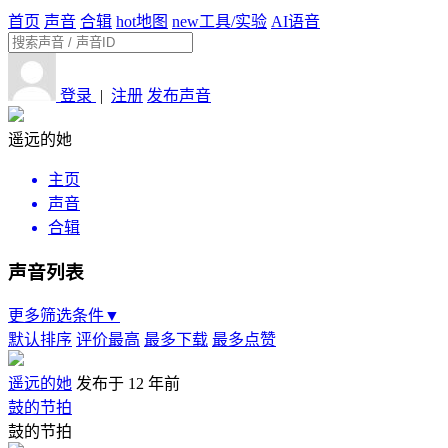
首页
声音
合辑
hot
地图
new
工具/实验
AI语音
登录
|
注册
发布声音
遥远的她
主页
声音
合辑
声音列表
更多筛选条件▼
默认排序
评价最高
最多下载
最多点赞
遥远的她
发布于 12 年前
鼓的节拍
鼓的节拍