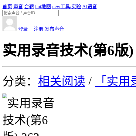
首页
声音
合辑
hot
地图
new
工具/实验
AI语音
登录
|
注册
发布声音
实用录音技术(第6版) 
分类：
相关阅读
/
「实用录