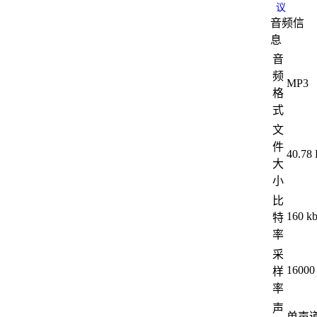
议
音频信
息
音
频
MP3
格
式
文
件
40.78
大
小
比
160 k
特
率
采
16000
样
率
声
单声