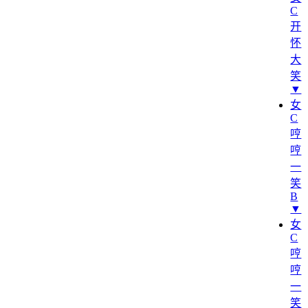
C
开
怀
大
笑
▼
女
C
哼
哼
一
笑
B
▼
女
C
哼
哼
一
笑