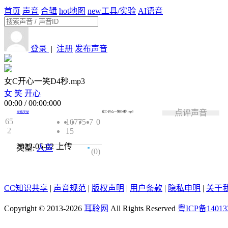
首页
声音
合辑
hot
地图
new
工具/实验
AI语音
登录
|
注册
发布声音
女C开心一笑D4秒.mp3
女
笑
开心
00:00
/
00:00:000
点评声音
女C-开心一笑D4秒.mp3
米格天堂
65
1077
5
7
0
2
15
2022-05-02
上传
类型:
人声
0.0
(0)
CC知识共享
|
声音规范
|
版权声明
|
用户条款
|
隐私申明
|
关于
Copyright © 2013-2026
耳聆网
All Rights Reserved
粤ICP备14013