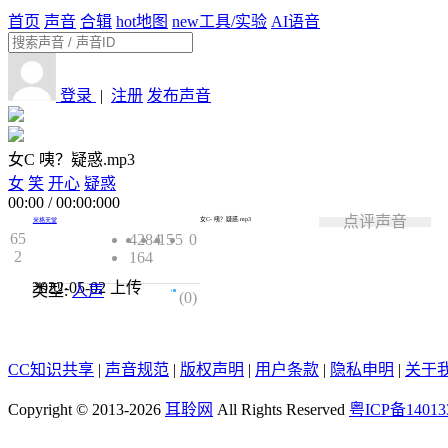
首页
声音
合辑
hot
地图
new
工具/实验
AI语音
登录
|
注册
发布声音
女C 咦？疑惑.mp3
女
笑
开心
疑惑
00:00
/
00:00:000
点评声音
女C- 咦？疑惑.mp3
米格天堂
65
4284
15
5
0
2
164
2022-05-02
上传
类型:
人声
0.0
(0)
CC知识共享
|
声音规范
|
版权声明
|
用户条款
|
隐私申明
|
关于
Copyright © 2013-2026
耳聆网
All Rights Reserved
粤ICP备14013