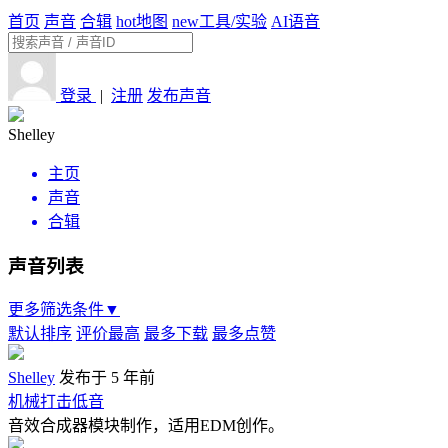
首页
声音
合辑
hot
地图
new
工具/实验
AI语音
登录
|
注册
发布声音
Shelley
主页
声音
合辑
声音列表
更多筛选条件▼
默认排序
评价最高
最多下载
最多点赞
Shelley
发布于 5 年前
机械打击低音
音效合成器模块制作，适用EDM创作。